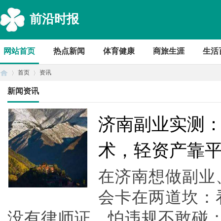
前沿时报
网站首页
热点新闻
体育健康
商旅生涯
生活
首页
资讯
新闻资讯
首
›
›
济南副业实测：
术，轻资产靠
在济南想做副业
会卡在两道坎：
没有律师证，怕违规不敢碰；
页