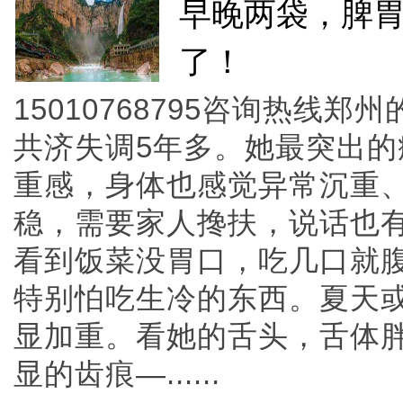
早晚两袋，脾
了！
15010768795咨询热线
共济失调5年多。她最突出
重感，身体也感觉异常沉重
稳，需要家人搀扶，说话也
看到饭菜没胃口，吃几口就
特别怕吃生冷的东西。夏天
显加重。看她的舌头，舌体
显的齿痕—......