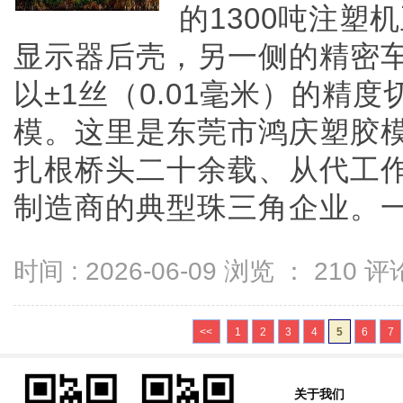
的1300吨注塑
显示器后壳，另一侧的精密
以±1丝（0.01毫米）的精
模。这里是东莞市鸿庆塑胶
扎根桥头二十余载、从代工
制造商的典型珠三角企业。一、从
时间 : 2026-06-09 浏览 ：
210
评论
<<
1
2
3
4
5
6
7
关于我们