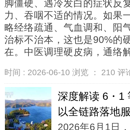
脚僵硬、遇冷发白的症状反
力、吞咽不适的情况。如果
略经络疏通、气血调和、阳
治标不治本，这也是90%的
在。中医调理硬皮病，通络解痹方
时间 : 2026-06-10 浏览 ：
210
评论
深度解读 6・
以全链路落地
2026年6月1