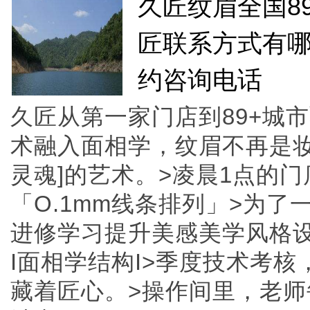
久匠纹眉全国8
匠联系方式有哪
约咨询电话
久匠从第一家门店到89+城
术融入面相学，纹眉不再是妆
灵魂]的艺术。>凌晨1点的
「O.1mm线条排列」>为
进修学习提升美感美学风格设
I面相学结构I>季度技术考
藏着匠心。>操作间里，老