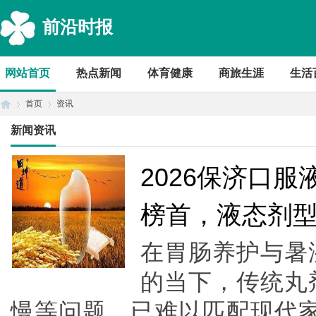
前沿时报
网站首页
热点新闻
体育健康
商旅生涯
生活
首页
资讯
新闻资讯
首
›
›
2026保济口
榜首，液态剂
在胃肠养护与暑
的当下，传统丸
慢等问题，已难以匹配现代
页