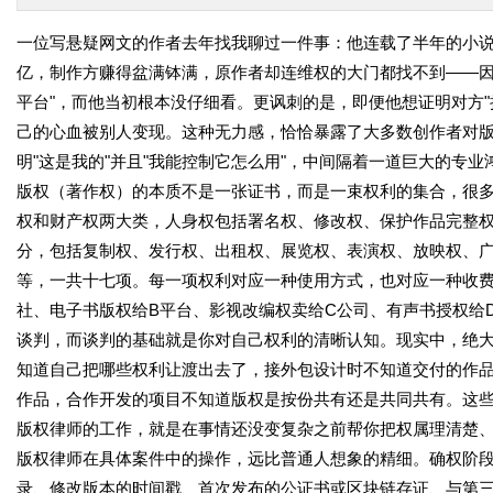
一位写悬疑网文的作者去年找我聊过一件事：他连载了半年的小
亿，制作方赚得盆满钵满，原作者却连维权的大门都找不到
——
平台"，而他当初根本没仔细看。更讽刺的是，即便他想证明对方
己的心血被别人变现。这种无力感，恰恰暴露了大多数创作者对版
明"这是我的"并且"我能控制它怎么用"，中间隔着一道巨大的专业
版权（著作权）的本质不是一张证书，而是一束权利的集合，很
权和财产权两大类，人身权包括署名权、修改权、保护作品完整
分，包括复制权、发行权、出租权、展览权、表演权、放映权、
等，一共十七项。每一项权利对应一种使用方式，也对应一种收费
社、电子书版权给B平台、影视改编权卖给C公司、有声书授权给
谈判，而谈判的基础就是你对自己权利的清晰认知。现实中，绝
知道自己把哪些权利让渡出去了，接外包设计时不知道交付的作
作品，合作开发的项目不知道版权是按份共有还是共同共有。这
版权律师的工作，就是在事情还没变复杂之前帮你把权属理清楚
版权律师在具体案件中的操作，远比普通人想象的精细。确权阶
录、修改版本的时间戳、首次发布的公证书或区块链存证、与第三