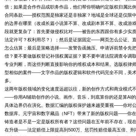
倍；如果是合作作品或职务作品，他们帮你明确约定版权归属比
合同条款——授权范围是独家还是非独家？地域是全球还是仅限
的边界在哪里（改成长篇小说算不算、改成剧本算不算、改成游
段就更复杂了：首先要做侵权比对——被告的东西跟你有多少实
法定许可？权利用尽？）；然后是证据固定——网页怎么公证、
怎么估算；最后是策略选择——发警告函施压、申请诉前禁令先
偿？要不要做版权登记补强权属证据？要不要申请法院调查令调
专业判断，而这些判断直接影响你的维权成本和结果。选版权律
型相似的案件——文字作品的版权逻辑和软件代码完全不同，美
多。
这两年版权领域的变化速度远超以往，新的创作方式和商业模式
——你用AI辅助创作的小说、画作、音乐，到底算你的还是算AI
具体边界仍在演化。数据汇编的版权保护越来越受重视——你对
数据库。元宇宙和数字藏品（NFT）带来了新的版权问题——你
铸造者是不是一定是版权所有者？这些问题在五年前不存在，现
在升级——法定赔偿上限提高到500万、惩罚性赔偿最高五倍、