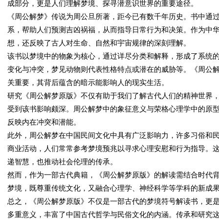
成部分，更是人们理解梦境、探寻潜意识世界的重要途径。
《周公解梦》传说为周公旦所著，距今已有数千年历史。书中通
系，帮助人们预测吉凶祸福，从而指导日常行为和决策。作为中
想，还反映了古人对生命、自然和宇宙规律的深刻理解。
该书以梦境中的物象为核心，通过详尽分类和解释，形成了系统
变化与冲突，梦见动物则代表性格特点或潜在的威胁等。《周公
关重要，其背后蕴含的暗示能影响人的现实生活。
研究《周公解梦原版》不仅有助于我们了解古代人们的精神世界
受到该书影响颇深。周公解梦中的象征意义与荣格心理学中的原
反映内在冲突和潜能。
此外，周公解梦在中国民间文化中具有广泛影响力，许多习俗和
商业活动，人们常常参考梦境预兆以寻求心理安慰和行为指导。
递智慧，也推动社会伦理的传承。
然而，作为一部古代典籍，《周公解梦原版》的解读需结合时代
梦境，既尊重传统文化，又融合心理学、神经科学等学科的新成
总之，《周公解梦原版》不仅是一部古代的梦境符号解读书，更
多重意义，丰富了中国古代哲学与民俗文化的内涵。传承和研究