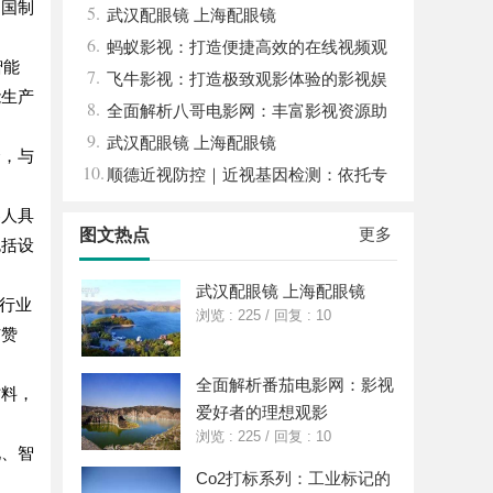
中国制
5.
代影院典范
武汉配眼镜 上海配眼镜
6.
蚂蚁影视：打造便捷高效的在线视频观
智能
7.
影新体验
飞牛影视：打造极致观影体验的影视娱
能生产
8.
乐平台
全面解析八哥电影网：丰富影视资源助
9.
力观影体验升级
武汉配眼镜 上海配眼镜
合，与
10.
顺德近视防控｜近视基因检测：依托专
业视光体系，打造青少年精准个体化控轴方
器人具
更多
图文热点
案
包括设
武汉配眼镜 上海配眼镜
项行业
浏览 : 225
/
回复 : 10
与赞
全面解析番茄电影网：影视
材料，
爱好者的理想观影
浏览 : 225
/
回复 : 10
化、智
Co2打标系列：工业标记的