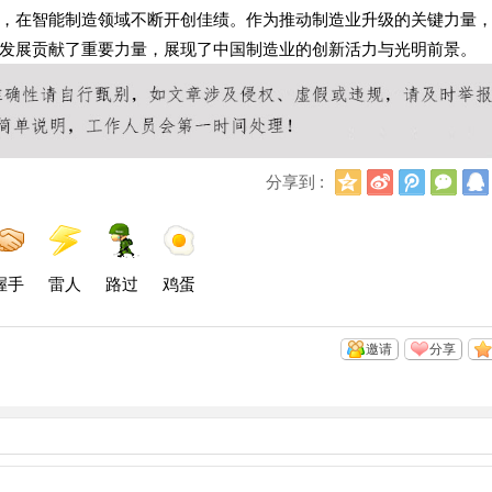
，在智能制造领域不断开创佳绩。作为推动制造业升级的关键力量
发展贡献了重要力量，展现了中国制造业的创新活力与光明前景。
Q
新
腾
微
分享到 :
Q
浪
讯
信
空
微
微
间
博
博
握手
雷人
路过
鸡蛋
邀请
分享