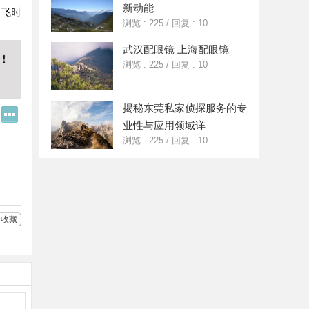
新动能
，飞时
浏览 : 225
/
回复 : 10
武汉配眼镜 上海配眼镜
浏览 : 225
/
回复 : 10
揭秘东莞私家侦探服务的专
Q
更
Q
多
业性与应用领域详
好
分
浏览 : 225
/
回复 : 10
友
享
收藏