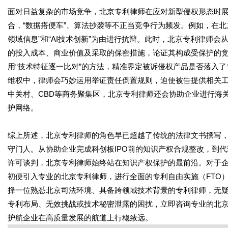
面对日益复杂的市场竞争，北京专利律师在应对新型侵权形态时
合，
“数据搭便车”、算法抄袭等不正当竞争行为频发。例如，在北
领域信息”和“AI技术创新”为由进行抗辩。此时，北京专利律师
的投入成本、商业价值及采取的保密措施，论证其构成受保护的
用“技术特征逐一比对”的方法，精准界定被诉侵权产品是否落入
维权中，律师会巧妙运用举证责任倒置规则，迫使被告提供相关
中关村、CBD等商务聚集区，北京专利律师还会协助企业进行海
护网络。
综上所述，北京专利律师的角色早已超越了传统的法律文书撰写
守门人。从协助企业完成科创板
IPO前的知识产权合规整改，到
许可谈判，北京专利律师始终站在知识产权保护的最前沿。对于
初便引入专业的北京专利律师，进行全面的专利自由实施（FTO
择一位熟悉北京司法环境、具备跨领域技术背景的专利律师，无
专利布局、无效挑战或技术秘密泄露的困扰，立即咨询专业的北
护航企业在高质量发展的航道上行稳致远。