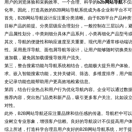
用户的浏览体验和采购效率。一个合理、科学的
b2b网站导航
不仅
化率。因此，打造高效的B2B网站导航系统成为各企业和平台不
首先，B2B网站导航设计应注重分类清晰。由于B2B平台产品种
目标产品的前提。分类层级应合理划分，一般控制在三层以内，
产品属性划分，中类则细分具体产品系列，小类再细化产品型号
其次，导航的便捷性和响应速度至关重要。现代用户通常移动端
性。采用悬浮导航、面包屑导航等设计，让用户能够随时切换类
速加载，避免因加载缓慢导致用户流失。
第三，整合搜索功能与导航系统相结合，也能极大提升用户体验。
求。嵌入智能搜索功能，支持关键词、筛选、多维度排序，用户
史记录功能也能帮助用户更高效地检索信息。
第四，结合行业热点和用户行为优化导航内容。企业可以通过数
推荐内容，突出热门品类和新产品，吸引更多客户关注。比如设立“
对性。
此外，B2B网站导航还应注重品牌和信任感的传递。导航栏中可以适
业树立专业形象，增强客户信赖。良好的导航设计不仅提高用户
综上所述，打造科学合理且用户友好的B2B网站导航系统，对于