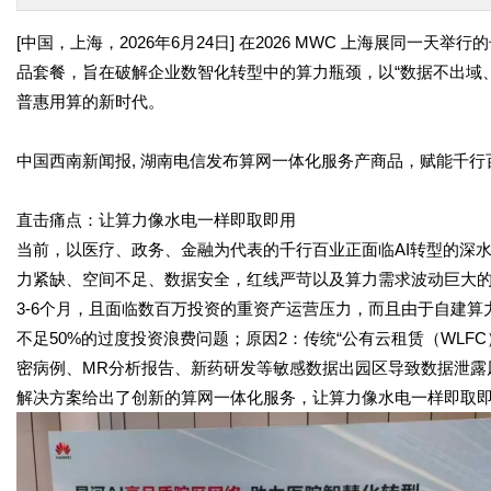
[
中国，上海，
2026
年
6
月
24
日
]
在
2026 MWC
上海展同一天举行的
品套餐，旨在破解企业数智化转型中的算力瓶颈，以“数据不出域
普惠用算的新时代。
中国西南新闻报
,
湖南电信发布算网一体化服务产商品，赋能千行
直击痛点：让算力像水电一样即取即用
当前，以医疗、政务、金融为代表的千行百业正面临
AI
转型的深
力紧缺、空间不足、数据安全，红线严苛以及算力需求波动巨大
3-6
个月，且面临数百万投资的重资产运营压力，而且由于自建算
不足
50%
的过度投资浪费问题；原因
2
：传统“公有云租赁（
WLFC
密病例、
MR
分析报告、新药研发等敏感数据出园区导致数据泄露
解决方案给出了创新的算网一体化服务，让算力像水电一样即取