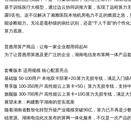
基于训练医疗大模型，通过边云协同训推方案，实现了远程算力
露
0
丢包。这不仅解决了湘雅医院本地机房电力不足的燃眉之急，
能诊断能力。无论是毫秒级的病灶识别，还是“千人千面”的个性
算力底座。
普惠用算产商品：让每一家企业都用得起
AI
为了让普惠用算惠及更广泛的企业，湖南电信发布算网一体产品
套餐版本 适用规模 核心配置亮点
基础版
50-100
用户
本地双卡部署
+2G
算力无损专线，满足入门级
尊享版
100-350
用户
高性能云上算卡
+5G
）算力无损专线，支持
旗舰版
300-700
用户
高性能云上算卡
+10G
算力无损专线，满足大
展望未来：构建数字湖南的坚实底座
随着湖南省数智化转型升级产业规模突破
90
亿，算力已不再是少
础资源。湖南电信此次发布的算网一体化服务，不仅是一次产品的