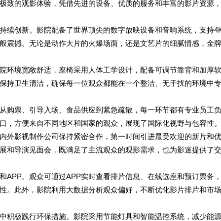
极致的观影体验，凭借先进的设备、优质的服务和丰富的影片资源
持续创新。影院配备了世界顶尖的数字放映设备和音响系统，支持4
般震撼。无论是动作大片的火爆场面，还是文艺片的细腻情感，金
院环境宽敞舒适，座椅采用人体工学设计，配备可调节靠背和加厚
保持卫生清洁，确保每一位观众都能在一个整洁、无干扰的环境中
从购票、引导入场、食品供应到紧急疏散，每一环节都有专业员工
口，方便来自不同地区和国家的观众，展现了国际化视野与包容性
内外影视制作公司保持紧密合作，第一时间引进最受欢迎的新片和
展和导演见面会，既满足了主流观众的观影需求，也为影迷提供了
和APP。观众可通过APP实时查看排片信息、在线选座和预订票务
性。此外，影院利用大数据分析观众偏好，不断优化影片排片和市
中积极践行环保措施。影院采用节能灯具和智能温控系统，减少能