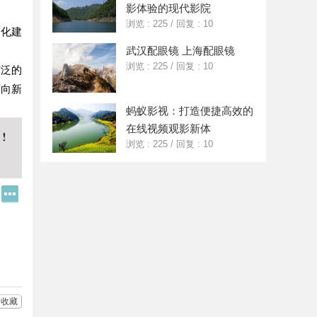
影体验的现代影院
浏览 : 225
/
回复 : 10
文化建
武汉配眼镜 上海配眼镜
浏览 : 225
/
回复 : 10
广泛的
迈向新
蚂蚁影视：打造便捷高效的
在线视频观影新体
浏览 : 225
/
回复 : 10
Q
更
Q
多
好
分
友
享
收藏