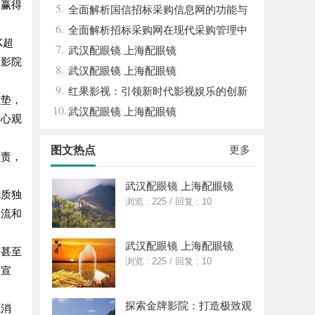
，赢得
5.
算电协同解决方案
全面解析国信招标采购信息网的功能与
6.
优势
全面解析招标采购网在现代采购管理中
K超
7.
的重要作用与应用
武汉配眼镜 上海配眼镜
牌影院
8.
武汉配眼镜 上海配眼镜
9.
红果影视：引领新时代影视娱乐的创新
软垫，
10.
与变革
武汉配眼镜 上海配眼镜
专心观
更多
图文热点
负责，
。
武汉配眼镜 上海配眼镜
优质独
浏览 : 225
/
回复 : 10
交流和
武汉配眼镜 上海配眼镜
，甚至
浏览 : 225
/
回复 : 10
场宣
探索金牌影院：打造极致观
源消