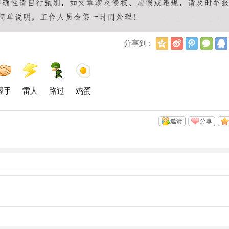
Q
新
腾
微
分享到 :
Q
浪
讯
信
空
微
微
间
博
博
握手
雷人
路过
鸡蛋
邀请
分享