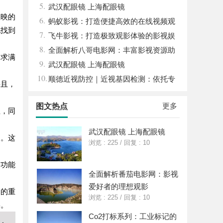
5.
代影院典范
武汉配眼镜 上海配眼镜
上映的
6.
蚂蚁影视：打造便捷高效的在线视频观
地找到
7.
影新体验
飞牛影视：打造极致观影体验的影视娱
8.
乐平台
全面解析八哥电影网：丰富影视资源助
力求满
9.
力观影体验升级
武汉配眼镜 上海配眼镜
10.
顺德近视防控｜近视基因检测：依托专
并且，
业视光体系，打造青少年精准个体化控轴方
更多
图文热点
案
性，同
武汉配眼镜 上海配眼镜
围。这
浏览 : 225
/
回复 : 10
新功能
全面解析番茄电影网：影视
爱好者的理想观影
户的重
浏览 : 225
/
回复 : 10
喜。
Co2打标系列：工业标记的