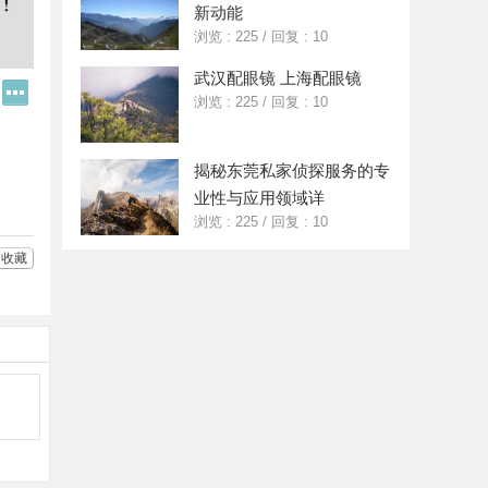
新动能
浏览 : 225
/
回复 : 10
武汉配眼镜 上海配眼镜
Q
更
浏览 : 225
/
回复 : 10
Q
多
好
分
友
享
揭秘东莞私家侦探服务的专
业性与应用领域详
浏览 : 225
/
回复 : 10
收藏