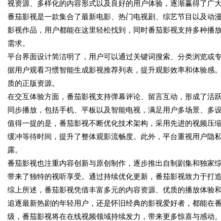
视资源、多样化的内容形式以及良好的用户体验，逐渐赢得了广
番茄影视是一款集合了最新电影、热门电视剧、综艺节目以及动
影视作品，用户都能在这里轻松找到，同时番茄影视支持多种播
需求。
平台界面设计简洁明了，用户可以通过关键词搜索、分类浏览或
据用户观看习惯智能生成影视推荐列表，提升观影效率和体验感
质的正版资源。
在交互体验方面，番茄影视支持弹幕评论、留言互动，形成了活
同步播放，包括手机、平板以及智能电视，满足用户多场景、多
值得一提的是，番茄影视不断优化技术架构，采用先进的视频压
缓冲等待时间，提升了整体观影流畅度。此外，平台重视用户隐
露。
番茄影视也注重内容创新与原创制作，逐步推出自制剧集和独家
带来了独特的视听享受。通过持续优化更新，番茄影视致力于打
综上所述，番茄影视凭借丰富多元的内容资源、优质的播放体验
追逐最新热剧的年轻用户，还是怀旧经典的影视爱好者，都能在
级，番茄影视将在在线视频领域持续发力，带来更多惊喜与感动