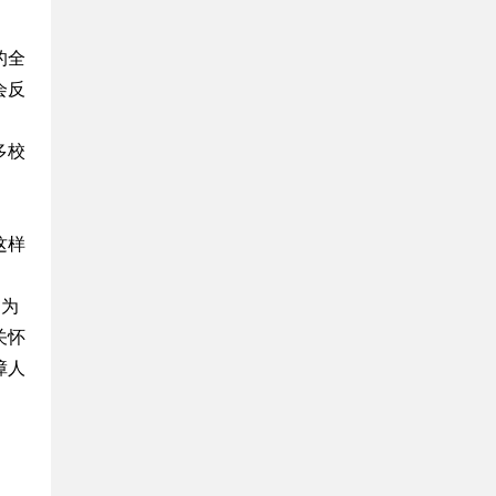
的全
会反
多校
这样
；为
关怀
障人