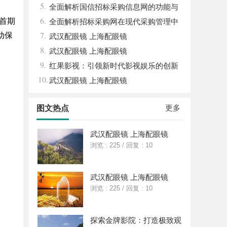
5.
算电协同解决方案
全面解析国信招标采购信息网的功能与
6.
地首期
优势
全面解析招标采购网在现代采购管理中
7.
动保
的重要作用与应用
武汉配眼镜 上海配眼镜
8.
武汉配眼镜 上海配眼镜
9.
红果影视：引领新时代影视娱乐的创新
10.
与变革
武汉配眼镜 上海配眼镜
更多
图文热点
武汉配眼镜 上海配眼镜
浏览 : 225
/
回复 : 10
武汉配眼镜 上海配眼镜
浏览 : 225
/
回复 : 10
探索金牌影院：打造极致观