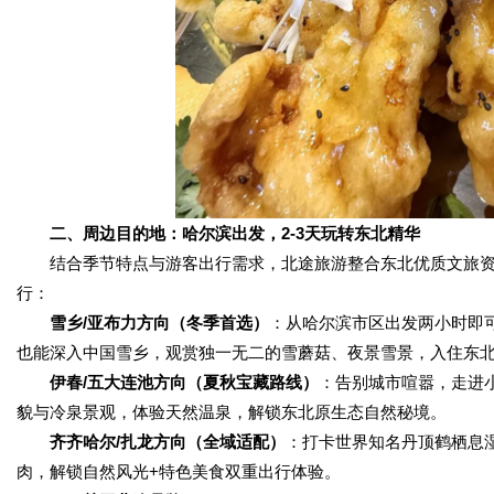
二、周边目的地：哈尔滨出发，2-3天玩转东北精华
结合季节特点与游客出行需求，北途旅游整合东北优质文旅资
行：
雪乡/亚布力方向（冬季首选）
：从哈尔滨市区出发两小时即
也能深入中国雪乡，观赏独一无二的雪蘑菇、夜景雪景，入住东
伊春/五大连池方向（夏秋宝藏路线）
：告别城市喧嚣，走进
貌与冷泉景观，体验天然温泉，解锁东北原生态自然秘境。
齐齐哈尔/扎龙方向（全域适配）
：打卡世界知名丹顶鹤栖息
肉，解锁自然风光+特色美食双重出行体验。