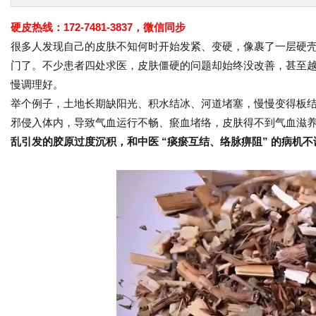
硬皮热线：172-7481-3837，微信同步
很多人发现自己的皮肤不知何时开始发紧、变硬，像裹了一层硬
门了。不少患者四处求医，皮肤僵硬的问题却始终没改善，甚至
慢调理好。
举个例子，土地长期缺阳光、积水结冰、河道堵塞，慢慢变得板
邪侵入体内，导致气血运行不畅、瘀血堵络，皮肤得不到气血滋
乱引发的胶原过度沉积，和中医 “痰瘀互结、络脉痹阻” 的病机