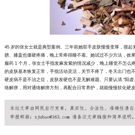
45 岁的张女士就是典型案例。三年前她双手皮肤慢慢变厚，摸
膀、膝盖也僵硬疼痛，晚上常疼得睡不着。她试过不少方法，效
服药 1 个月，张女士手指发麻发紫的情况减少，晚上睡觉不怎么
的皮肤基本恢复正常，手指活动灵活，关节不疼了，冬天出门也
硬皮病不是不治之症，皮肤发硬也不是无解难题。只要认清 “阳虚
络解痹，用对通络解痹方剂，再配合日常养护，就能慢慢软化硬