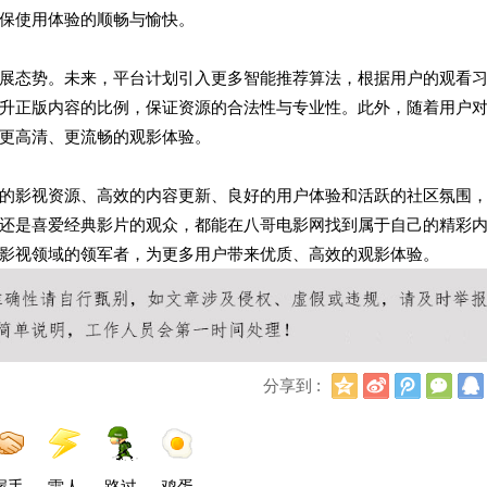
保使用体验的顺畅与愉快。
展态势。未来，平台计划引入更多智能推荐算法，根据用户的观看
升正版内容的比例，保证资源的合法性与专业性。此外，随着用户
更高清、更流畅的观影体验。
的影视资源、高效的内容更新、良好的用户体验和活跃的社区氛围
还是喜爱经典影片的观众，都能在八哥电影网找到属于自己的精彩
影视领域的领军者，为更多用户带来优质、高效的观影体验。
Q
新
腾
微
分享到 :
Q
浪
讯
信
空
微
微
间
博
博
握手
雷人
路过
鸡蛋