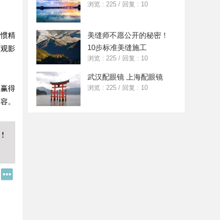
浏览 : 225
/
回复 : 10
习惯精
美缝师不愿公开的秘密！
10步标准美缝施工
对观影
浏览 : 225
/
回复 : 10
武汉配眼镜 上海配眼镜
，赢得
浏览 : 225
/
回复 : 10
内容。
Q
更
Q
多
好
分
友
享