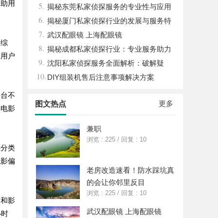
帮助用
5.
揭秘东莞私家侦探服务的专业性与应用
6.
领域详解
揭秘厦门私家侦探行业的发展与服务特
7.
色详解
武汉配眼镜 上海配眼镜
、综
8.
揭秘成都私家侦探行业：专业服务助力
障用户
9.
城市安宁
沈阳私家侦探服务全面解析：破解疑
10.
云，守护真相的专家助力
DIY组装机售后注意事项解决方案
平台不
更多
图文热点
哥电影
兼职
浏览 : 225
/
回复 : 10
栏分类
观影偏
老房改造速看！防水踩坑真
的会让你邻里反目
浏览 : 225
/
回复 : 10
受和影
武汉配眼镜 上海配眼镜
小时