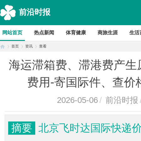
前沿时报
网站首页
热点新闻
体育健康
商旅生涯
生活
首页
资讯
查看
海运滞箱费、滞港费产生
首
›
›
›
费用-寄国际件、查价
2026-05-06
/
前沿时报
摘要
北京飞时达国际快递价
页