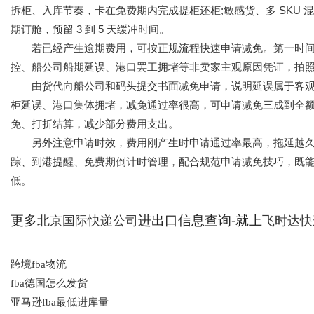
拆柜、入库节奏，卡在免费期内完成提柜还柜;敏感货、多 SKU
期订舱，预留 3 到 5 天缓冲时间。
若已经产生逾期费用，可按正规流程快速申请减免。第一时间
控、船公司船期延误、港口罢工拥堵等非卖家主观原因凭证，拍
由货代向船公司和码头提交书面减免申请，说明延误属于客观
柜延误、港口集体拥堵，减免通过率很高，可申请减免三成到全
免、打折结算，减少部分费用支出。
另外注意申请时效，费用刚产生时申请通过率最高，拖延越久
踪、到港提醒、免费期倒计时管理，配合规范申请减免技巧，既
低。
更多
进出口信息查询-就上
北京国际快递公司
飞时达快
跨境fba物流
fba德国怎么发货
亚马逊fba最低进库量