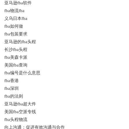
亚马逊fba软件
fba物流fba
义乌日本fba
fba如何做
fba包装要求
亚马逊的fba头程
长沙fba头程
fba美森卡派
美国fba查询
fba编号是什么意思
fba香港
fba深圳
fba的法则
亚马逊fba超大件
美国fba空派专线
fba头程物流
向上沟通：促进有效沟通与合作