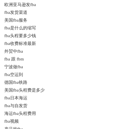
欧洲亚马逊发fba
fba发货渠道
美国fba服务
fba是什么的缩写
fba头程要多少钱
fba收费标准最新
外贸中fba
fba 跟 fbm
宁波做fba
fba空运到
德国fba铁路
美国fba头程费是多少
fba日本海运
fba与自发货
海运fba头程费用
fba视频
产品的fba