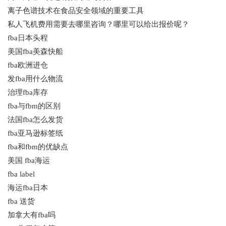
离子色谱技术在食品安全领域的重要工具
私人飞机费用需要去哪里咨询？哪里可以给出报价呢？
fba日本头程
美国fba美森快船
fba欧洲进仓
发fba用什么物流
治理fba库存
fba与fbm的区别
法国fba怎么发货
fba亚马逊标签纸
fba和fbm的优缺点
美国 fba海运
fba label
海运fba日本
fba 送货
加拿大有fba吗