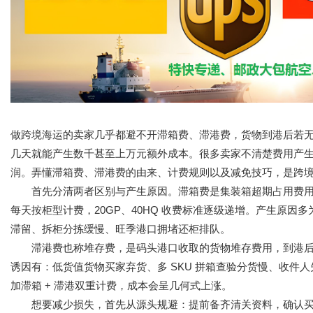
做跨境海运的卖家几乎都避不开滞箱费、滞港费，货物到港后若
几天就能产生数千甚至上万元额外成本。很多卖家不清楚费用产
润。弄懂滞箱费、滞港费的由来、计费规则以及减免技巧，是跨
首先分清两者区别与产生原因。滞箱费是集装箱超期占用费用，船公
每天按柜型计费，20GP、40HQ 收费标准逐级递增。产生原
滞留、拆柜分拣缓慢、旺季港口拥堵还柜排队。
滞港费也称堆存费，是码头港口收取的货物堆存费用，到港后
诱因有：低货值货物买家弃货、多 SKU 拼箱查验分货慢、收件
加滞箱 + 滞港双重计费，成本会呈几何式上涨。
想要减少损失，首先从源头规避：提前备齐清关资料，确认买家