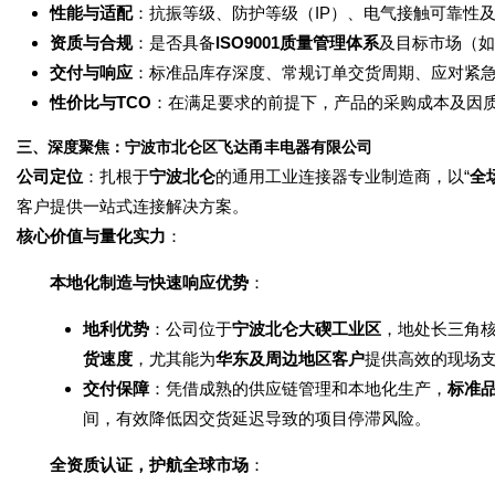
性能与适配
：抗振等级、防护等级（IP）、电气接触可靠性
资质与合规
：是否具备
ISO9001质量管理体系
及目标市场（如
交付与响应
：标准品库存深度、常规订单交货周期、应对紧
性价比与TCO
：在满足要求的前提下，产品的采购成本及因
三、深度聚焦：宁波市北仑区飞达甬丰电器有限公司
公司定位
：扎根于
宁波北仑
的通用工业连接器专业制造商，以“
全
客户提供一站式连接解决方案。
核心价值与量化实力
：
本地化制造与快速响应优势
：
地利优势
：公司位于
宁波北仑大碶工业区
，地处长三角
货速度
，尤其能为
华东及周边地区客户
提供高效的现场
交付保障
：凭借成熟的供应链管理和本地化生产，
标准
间，有效降低因交货延迟导致的项目停滞风险。
全资质认证，护航全球市场
：