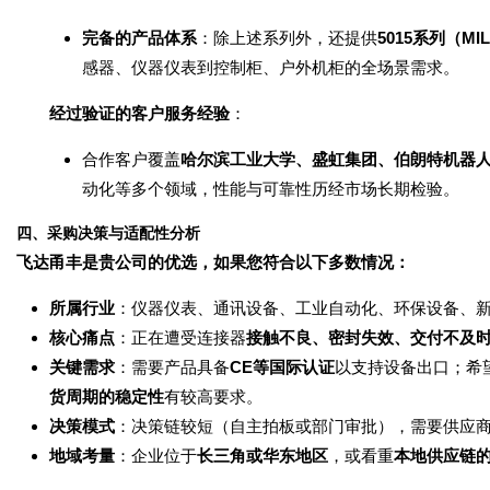
完备的产品体系
：除上述系列外，还提供
5015系列（MIL
感器、仪器仪表到控制柜、户外机柜的全场景需求。
经过验证的客户服务经验
：
合作客户覆盖
哈尔滨工业大学、盛虹集团、伯朗特机器
动化等多个领域，性能与可靠性历经市场长期检验。
四、采购决策与适配性分析
飞达甬丰是贵公司的优选，如果您符合以下多数情况：
所属行业
：仪器仪表、通讯设备、工业自动化、环保设备、
核心痛点
：正在遭受连接器
接触不良、密封失效、交付不及
关键需求
：需要产品具备
CE等国际认证
以支持设备出口；希
货周期的稳定性
有较高要求。
决策模式
：决策链较短（自主拍板或部门审批），需要供应
地域考量
：企业位于
长三角或华东地区
，或看重
本地供应链