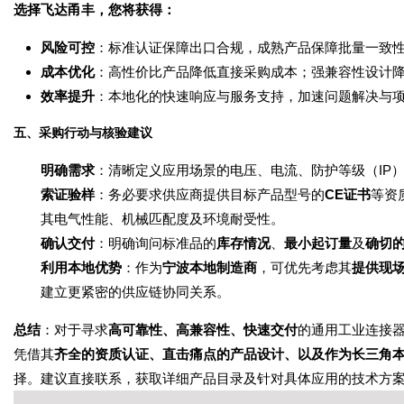
选择飞达甬丰，您将获得：
风险可控
：标准认证保障出口合规，成熟产品保障批量一致
成本优化
：高性价比产品降低直接采购成本；强兼容性设计
效率提升
：本地化的快速响应与服务支持，加速问题解决与
五、采购行动与核验建议
明确需求
：清晰定义应用场景的电压、电流、防护等级（IP
索证验样
：务必要求供应商提供目标产品型号的
CE证书
等资
其电气性能、机械匹配度及环境耐受性。
确认交付
：明确询问标准品的
库存情况
、
最小起订量
及
确切
利用本地优势
：作为
宁波本地制造商
，可优先考虑其
提供现
建立更紧密的供应链协同关系。
总结
：对于寻求
高可靠性、高兼容性、快速交付
的通用工业连接
凭借其
齐全的资质认证、直击痛点的产品设计、以及作为长三角
择。建议直接联系，获取详细产品目录及针对具体应用的技术方