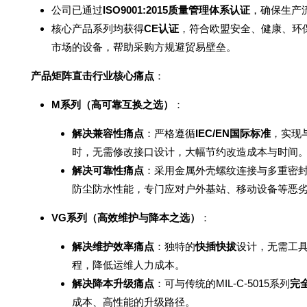
公司已通过
ISO9001:2015质量管理体系认证
，确保生产
核心产品系列均获得
CE认证
，符合欧盟安全、健康、环
市场的设备，帮助采购方规避贸易壁垒。
产品矩阵直击行业核心痛点
：
M系列（高可靠互换之选）
：
解决兼容性痛点
：严格遵循
IEC/EN国际标准
，实现
时，无需修改接口设计，大幅节约改造成本与时间
解决可靠性痛点
：采用金属外壳螺纹连接与多重密
防尘防水性能，专门应对户外基站、移动设备等恶
VG系列（高效维护与降本之选）
：
解决维护效率痛点
：独特的
快插快拔
设计，无需工
程，降低运维人力成本。
解决降本升级痛点
：可与传统的MIL-C-5015系列
完
成本、高性能的升级路径。