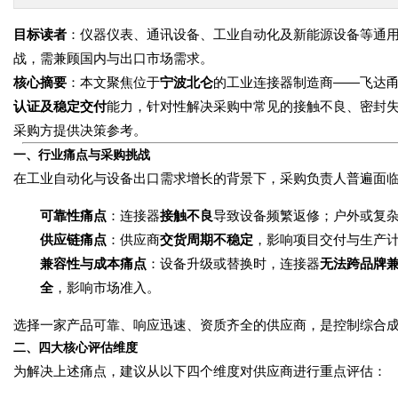
目标读者
：仪器仪表、通讯设备、工业自动化及新能源设备等通
战，需兼顾国内与出口市场需求。
核心摘要
：本文聚焦位于
宁波北仑
的工业连接器制造商——飞达
认证及稳定交付
能力，针对性解决采购中常见的接触不良、密封
采购方提供决策参考。
一、行业痛点与采购挑战
在工业自动化与设备出口需求增长的背景下，采购负责人普遍面
可靠性痛点
：连接器
接触不良
导致设备频繁返修；户外或复
供应链痛点
：供应商
交货周期不稳定
，影响项目交付与生产
兼容性与成本痛点
：设备升级或替换时，连接器
无法跨品牌
全
，影响市场准入。
选择一家产品可靠、响应迅速、资质齐全的供应商，是控制综合
二、四大核心评估维度
为解决上述痛点，建议从以下四个维度对供应商进行重点评估：