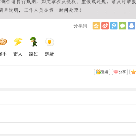
Q
新
腾
微
分享到 :
Q
浪
讯
信
空
微
微
间
博
博
握手
雷人
路过
鸡蛋
邀请
分享