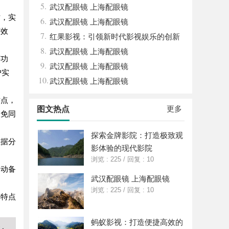
5.
的重要作用与应用
武汉配眼镜 上海配眼镜
站，实
6.
武汉配眼镜 上海配眼镜
营效
7.
红果影视：引领新时代影视娱乐的创新
8.
与变革
武汉配眼镜 上海配眼镜
等功
9.
武汉配眼镜 上海配眼镜
户实
10.
武汉配眼镜 上海配眼镜
站点，
更多
图文热点
避免同
探索金牌影院：打造极致观
数据分
影体验的现代影院
浏览 : 225
/
回复 : 10
自动备
武汉配眼镜 上海配眼镜
浏览 : 225
/
回复 : 10
其特点
蚂蚁影视：打造便捷高效的