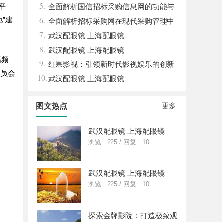
5.
平
算电协同解决方案
全面解析国信招标采购信息网的功能与
6.
”建
优势
全面解析招标采购网在现代采购管理中
7.
的重要作用与应用
武汉配眼镜 上海配眼镜
8.
武汉配眼镜 上海配眼镜
高频
9.
红果影视：引领新时代影视娱乐的创新
委员会
10.
与变革
武汉配眼镜 上海配眼镜
更多
图文热点
武汉配眼镜 上海配眼镜
浏览 : 225
/
回复 : 10
武汉配眼镜 上海配眼镜
浏览 : 225
/
回复 : 10
探索金牌影院：打造极致观