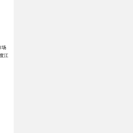
市场
度江