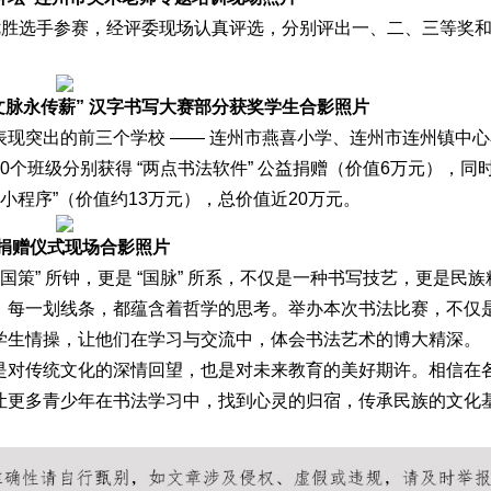
名优胜选手参赛，经评委现场认真评选，分别评出一、二、三等奖
 文脉永传薪” 汉字书写大赛部分获奖学生合影照片
现突出的前三个学校 —— 连州市燕喜小学、连州市连州镇中心
个班级分别获得 “两点书法软件” 公益捐赠（价值6万元），同
小程序”（价值约13万元），总价值近20万元。
捐赠仪式现场合影照片
国策” 所钟，更是 “国脉” 所系，不仅是一种书写技艺，更是民族
；每一划线条，都蕴含着哲学的思考。举办本次书法比赛，不仅
学生情操，让他们在学习与交流中，体会书法艺术的博大精深。
是对传统文化的深情回望，也是对未来教育的美好期许。相信在
让更多青少年在书法学习中，找到心灵的归宿，传承民族的文化