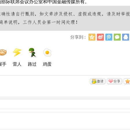
动部际联席会议办公室和中国金融传媒所有。
Q
新
腾
微
分享到 :
Q
浪
讯
信
空
微
微
间
博
博
握手
雷人
路过
鸡蛋
邀请
分享