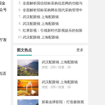
5.
国金
算电协同解决方案
全面解析国信招标采购信息网的功能与
6.
公众号
优势
全面解析招标采购网在现代采购管理中
7.
的重要作用与应用
武汉配眼镜 上海配眼镜
8.
武汉配眼镜 上海配眼镜
9.
红果影视：引领新时代影视娱乐的创新
10.
与变革
武汉配眼镜 上海配眼镜
“发
更多
图文热点
武汉配眼镜 上海配眼镜
浏览 : 225
/
回复 : 10
机话
武汉配眼镜 上海配眼镜
浏览 : 225
/
回复 : 10
探索金牌影院：打造极致观