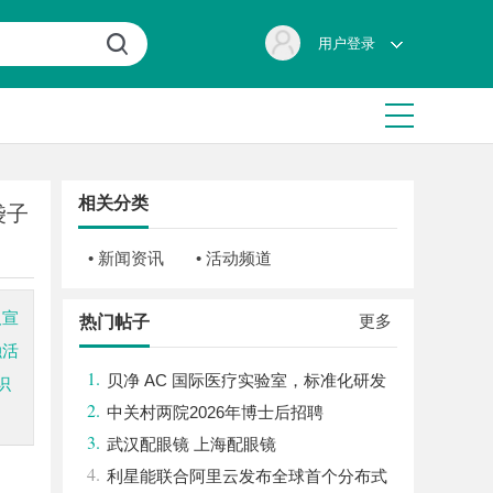
用户登录
相关分类
袋子
• 新闻资讯
• 活动频道
及宣
更多
热门帖子
融活
1.
贝净 AC 国际医疗实验室，标准化研发
识
2.
体系全解析
中关村两院2026年博士后招聘
3.
武汉配眼镜 上海配眼镜
4.
利星能联合阿里云发布全球首个分布式