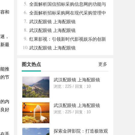
5.
算电协同解决方案
全面解析国信招标采购信息网的功能与
6.
内容和
优势
全面解析招标采购网在现代采购管理中
7.
的重要作用与应用
武汉配眼镜 上海配眼镜
8.
武汉配眼镜 上海配眼镜
影迷，
9.
红果影视：引领新时代影视娱乐的创新
更新最
10.
与变革
武汉配眼镜 上海配眼镜
更多
图文热点
智能推
仪的节
武汉配眼镜 上海配眼镜
浏览 : 225
/
回复 : 10
台的内
武汉配眼镜 上海配眼镜
成良好
浏览 : 225
/
回复 : 10
探索金牌影院：打造极致观
是在手