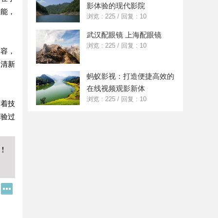
影体验的现代影院
性能，
浏览 : 225
/
回复 : 10
武汉配眼镜 上海配眼镜
浏览 : 225
/
回复 : 10
内容，
、清新
蚂蚁影视：打造便捷高效的
在线视频观影新体
浏览 : 225
/
回复 : 10
随着技
体验过
Q
更
Q
多
好
分
友
享