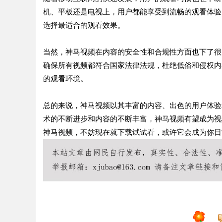
机、平板还是电视上，用户都能享受到流畅的观看体验
选择最适合的观看效果。
当然，神马视频在内容的安全性和合规性方面也下了很
确保所有视频都符合国家法律法规，杜绝低俗和侵权内
的观看环境。
总的来说，神马视频以其丰富的内容、出色的用户体验
术的不断进步和内容的不断丰富，神马视频有望成为视
神马视频，不妨现在就下载试试看，或许它会成为你日