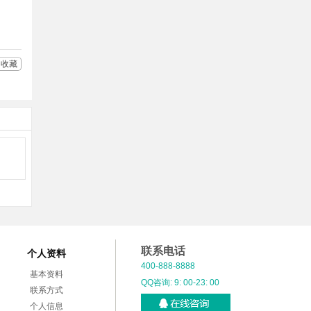
收藏
联系电话
个人资料
400-888-8888
基本资料
QQ咨询: 9: 00-23: 00
联系方式
个人信息