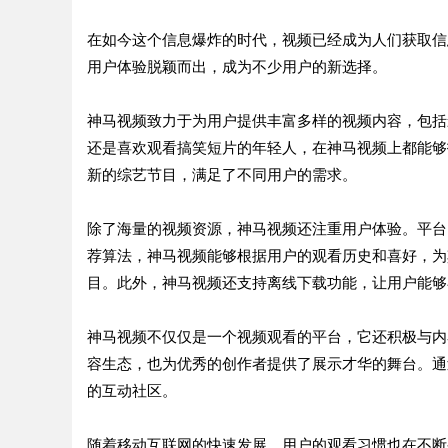
在如今这个信息爆炸的时代，视频已经成为人们获取信
用户体验脱颖而出，成为不少用户的新选择。
神马视频致力于为用户提供丰富多样的视频内容，包括
还是喜欢观看搞笑短片的年轻人，在神马视频上都能够
新的综艺节目，满足了不同用户的需求。
除了海量的视频资源，神马视频还注重用户体验。平台
荐算法，神马视频能够根据用户的观看历史和喜好，为
目。此外，神马视频还支持离线下载功能，让用户能够
神马视频不仅仅是一个视频观看的平台，它还积极与内
容生态，也为优秀的创作者提供了展示才华的舞台。通
的互动社区。
随着移动互联网的快速发展，用户的观看习惯也在不断