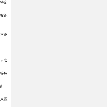
特定
标识
不正
人实
等标
情
来源