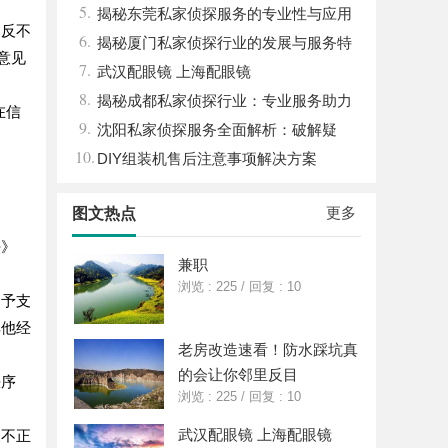
5.
揭秘东莞私家侦探服务的专业性与应用
反不
6.
领域详解
揭秘厦门私家侦探行业的发展与服务特
意见
7.
色详解
武汉配眼镜 上海配眼镜
8.
揭秘成都私家侦探行业：专业服务助力
在信
9.
城市安宁
沈阳私家侦探服务全面解析：破解疑
10.
云，守护真相的专家助力
DIY组装机售后注意事项解决方案
更多
图文热点
法》
兼职
浏览 : 225
/
回复 : 10
予支
其他经
老房改造速看！防水踩坑真
的会让你邻里反目
秩序
浏览 : 225
/
回复 : 10
武汉配眼镜 上海配眼镜
不正