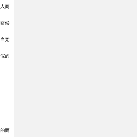
人商
赔偿
当竞
假的
定
的商