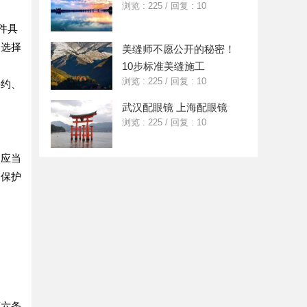
浏览 : 225
/
回复 : 10
件具
、选择
美缝师不愿公开的秘密！
10步标准美缝施工
浏览 : 225
/
回复 : 10
约、
武汉配眼镜 上海配眼镜
定
浏览 : 225
/
回复 : 10
应当
受保护
六条