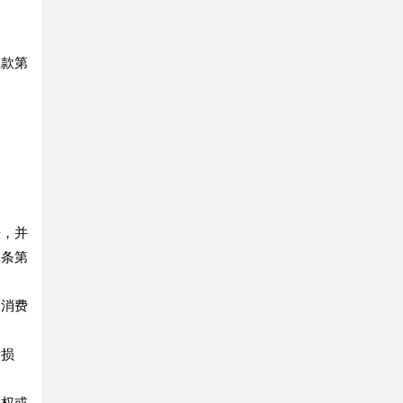
款第
，并
二条第
消费
。
际损
权或