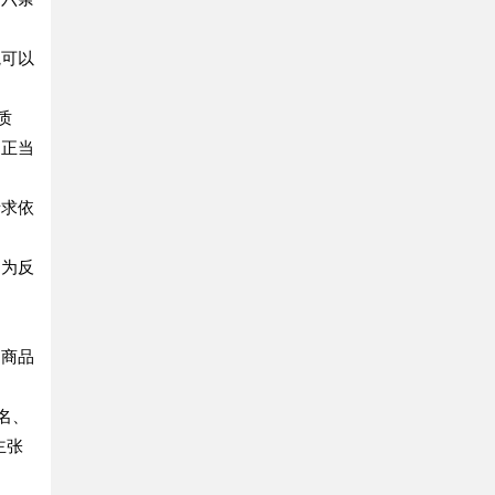
可以
质
不正当
求依
为反
商品
名、
主张